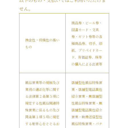
以下のもの・支払いではご利用いただけま
せん。
商品券・ビール券・
図書カード・文具
券・ギフト券等の各
換金性・投機性の高い
種商品券、切手、印
もの
紙、プリペイドカー
ド、有価証券、株等
の個人による出資等
風俗営業等の規制及び
店舗型性風俗特殊営
業務の適正化等に関す
業・店舗型電話異性
る法律第２条第５項に
紹介営業・無店舗型
規定する性風俗関連特
性風俗特殊営業・無
殊営業に係るもの及び
店舗型電話異性紹介
同条第１項５号に規定
営業・映像送信型性
する射幸心をそそるお
風俗特殊営業・パチ