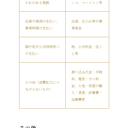
それのある遊戯
ンコ、マージャン等
出資や債務の支払い、
出資、仕入れ等の事
事業所間の支払い
業資金
国や地方公共団体等へ
税、公共料金、宝く
の支払い
じ等
振り込み代金・手数
料、電気・ガス料
その他（消費拡大につ
金、土地・家屋の購
ながらないもの）
入・賃貸、診療費・
治療費等